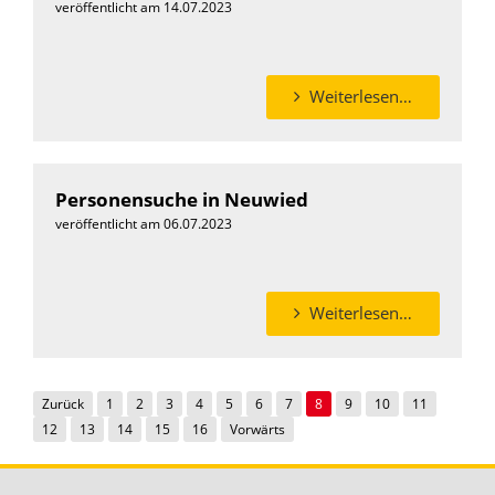
veröffentlicht am 14.07.2023
Weiterlesen…
Personensuche in Neuwied
veröffentlicht am 06.07.2023
Weiterlesen…
Seitennummerierung der Beiträge
Zurück
1
2
3
4
5
6
7
8
9
10
11
12
13
14
15
16
Vorwärts